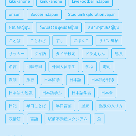
kiku-anone
kimu-anone
LiveFootballInJapan
onsen
SoccerInJapan
StadiumExplorationJapan
ฟุตบอลญี่ปุ่น
วัฒนธรรมฟุตบอลญี่ปุ่น
สนามฟุตบอลญี่ปุ่น
ことば
ことわざ
すし
にほんご
サガン鳥栖
サッカー
タイ語
タイ語検定
ドラえもん
勉強
名言
回転寿司
外国人留学生
学ぶ
寿司
教訓
旅行
日本留学
日本語
日本語が好き
日本語の勉強
日本語学ぶ
日本語学習
日本食
日記
早口ことば
早口言葉
温泉
温泉の入り方
表情筋
言語
駅前不動産スタジアム
魚