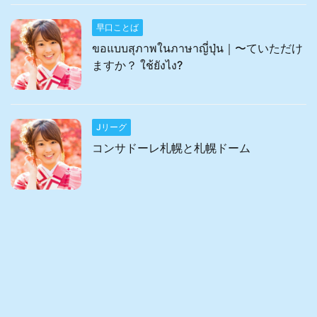
早口ことば
ขอแบบสุภาพในภาษาญี่ปุ่น｜〜ていただけ
ますか？ ใช้ยังไง?
Jリーグ
コンサドーレ札幌と札幌ドーム