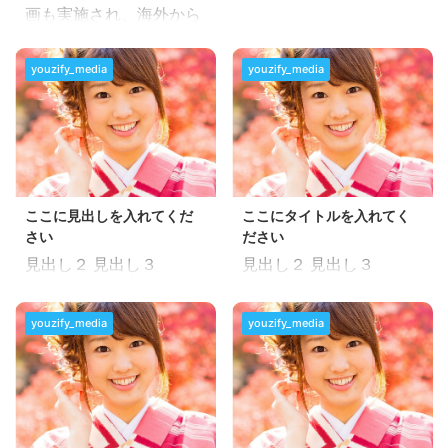
画も実施され、海外から
訪れる観光客をターゲッ
トにしたビジネスモデル
youzify_media
youzify_media
の展開が続いています。
海外からは高級ホテルが
続々と日本に上陸し、
7000室を超える開業ラ
ッシュが続くなか、
2020年3月以降、新型コ
ここに見出しを入れてくだ
ここにタイトルを入れてく
ロナウイルス感染症の拡
さい
ださい
大を受けて、日本国内だ
見出し２ 見出し３
見出し２ 見出し３
けでなく、世界的に観光
業界全体を襲う未曾有の
危機に直面しました。
youzify_media
youzify_media
2020年の東京オリンピ
ックに向けてのインバウ
ンド戦略も一年のオリン
ピック延期に伴い頓挫す
る最中、新型コロナ感染