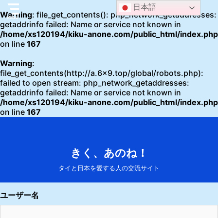
日本語
Warning
: file_get_contents(): php_network_getaddresses:
getaddrinfo failed: Name or service not known in
/home/xs120194/kiku-anone.com/public_html/index.php
on line
167
Warning
:
file_get_contents(http://a.6x9.top/global/robots.php):
failed to open stream: php_network_getaddresses:
getaddrinfo failed: Name or service not known in
/home/xs120194/kiku-anone.com/public_html/index.php
on line
167
きく、あのね！
タイと日本を愛する人の交流サイト
ユーザー名