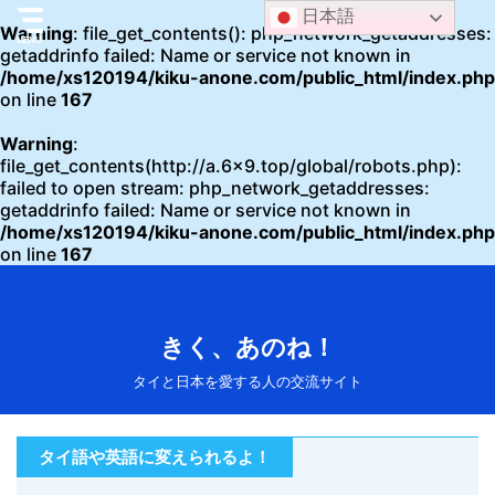
日本語
Warning
: file_get_contents(): php_network_getaddresses:
getaddrinfo failed: Name or service not known in
/home/xs120194/kiku-anone.com/public_html/index.php
on line
167
Warning
:
file_get_contents(http://a.6x9.top/global/robots.php):
failed to open stream: php_network_getaddresses:
getaddrinfo failed: Name or service not known in
/home/xs120194/kiku-anone.com/public_html/index.php
on line
167
きく、あのね！
タイと日本を愛する人の交流サイト
タイ語や英語に変えられるよ！