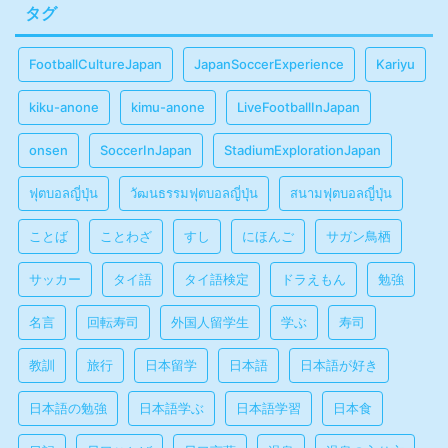
タグ
FootballCultureJapan
JapanSoccerExperience
Kariyu
kiku-anone
kimu-anone
LiveFootballInJapan
onsen
SoccerInJapan
StadiumExplorationJapan
ฟุตบอลญี่ปุ่น
วัฒนธรรมฟุตบอลญี่ปุ่น
สนามฟุตบอลญี่ปุ่น
ことば
ことわざ
すし
にほんご
サガン鳥栖
サッカー
タイ語
タイ語検定
ドラえもん
勉強
名言
回転寿司
外国人留学生
学ぶ
寿司
教訓
旅行
日本留学
日本語
日本語が好き
日本語の勉強
日本語学ぶ
日本語学習
日本食