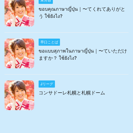
未分類
ขอบคุณภาษาญี่ปุ่น｜〜てくれてありがと
う ใช้ยังไง?
早口ことば
ขอแบบสุภาพในภาษาญี่ปุ่น｜〜ていただけ
ますか？ ใช้ยังไง?
Jリーグ
コンサドーレ札幌と札幌ドーム