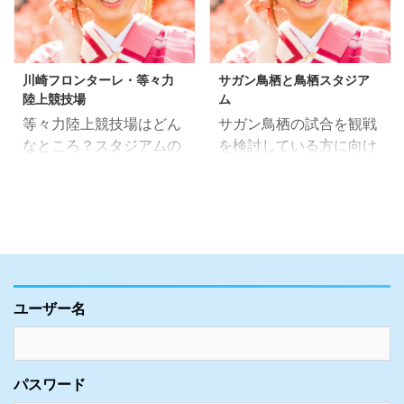
川崎フロンターレ・等々力
サガン鳥栖と鳥栖スタジア
陸上競技場
ム
等々力陸上競技場はどん
サガン鳥栖の試合を観戦
なところ？スタジアムの
を検討している方に向け
雰囲気、アクセスなどを
て、駅前不動産スタジア
紹介！ 本記事で紹介する
ム（鳥栖スタジアム）ま
スタジアムは、J1の川崎
での行き方や詳しい観戦
フロンターレの本拠地・
情報をご紹介いたしま
等々力陸上競技場です。
す。 長年サガン鳥栖を応
スタジアムは、J1のクラ
援、観戦してきた経験を
ブにしては大きいとは言
元に、地元の情報、現地
ユーザー名
えない規模ですが、今ま
ならではの情報も一緒に
でいくつものドラマが生
書いていきますので、ぜ
まれてきた「劇場」でも
ひ参考にして頂きスタジ
あります。 本記事では、
アムの方に訪れてみてく
パスワード