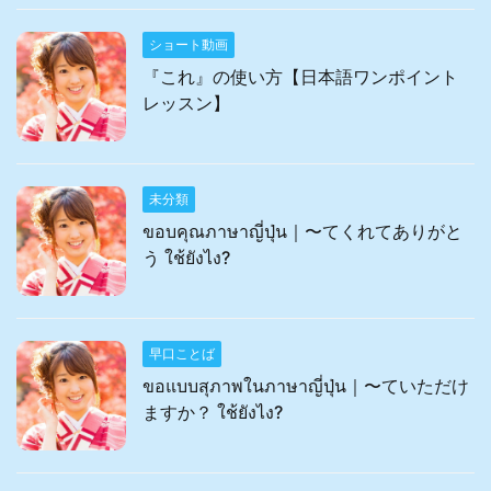
ショート動画
『これ』の使い方【日本語ワンポイント
レッスン】
未分類
ขอบคุณภาษาญี่ปุ่น｜〜てくれてありがと
う ใช้ยังไง?
早口ことば
ขอแบบสุภาพในภาษาญี่ปุ่น｜〜ていただけ
ますか？ ใช้ยังไง?