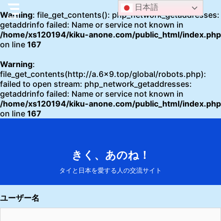
日本語
Warning
: file_get_contents(): php_network_getaddresses:
getaddrinfo failed: Name or service not known in
/home/xs120194/kiku-anone.com/public_html/index.php
on line
167
Warning
:
file_get_contents(http://a.6x9.top/global/robots.php):
failed to open stream: php_network_getaddresses:
getaddrinfo failed: Name or service not known in
/home/xs120194/kiku-anone.com/public_html/index.php
on line
167
きく、あのね！
タイと日本を愛する人の交流サイト
ユーザー名