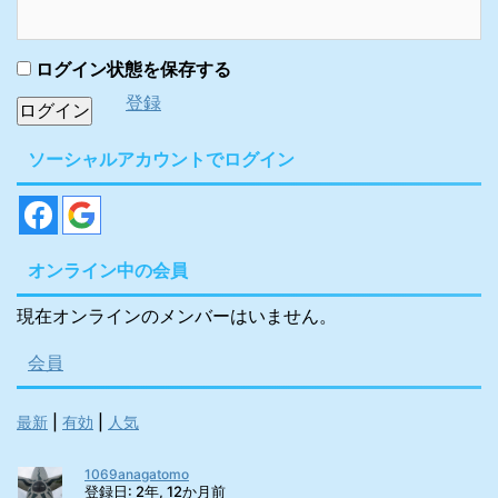
そんな等々力陸上競技場
ださい。 この記事で分か
を楽しむための情報を余
ること ・サガン鳥栖の基
すところなくお届けした
本情報 ・駅前不動産スタ
ログイン状態を保存する
いと思います！ 川崎フロ
ジアムまでのアクセス方
登録
ンターレについて まず
法 ・駅前不動産スタジア
は、川崎フロンターレが
ムの楽しみ方 サガン鳥
ソーシャルアカウントでログイン
どんなクラブなのか紹介
栖 基本情報 サガン鳥栖
します。 川崎フロンター
は、1997年2月4日に創
レは、神奈川県川崎市を
設され、1999年よりJリ
ホームタウン ...
ーグに加 ...
オンライン中の会員
現在オンラインのメンバーはいません。
会員
最新
|
有効
|
人気
1069anagatomo
登録日: 2年, 12か月前