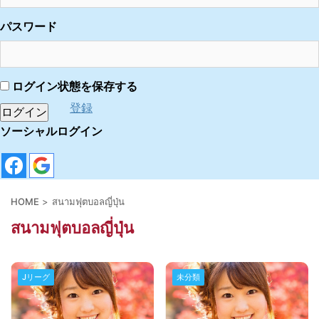
パスワード
ログイン状態を保存する
登録
ソーシャルログイン
HOME
>
สนามฟุตบอลญี่ปุ่น
สนามฟุตบอลญี่ปุ่น
Jリーグ
未分類