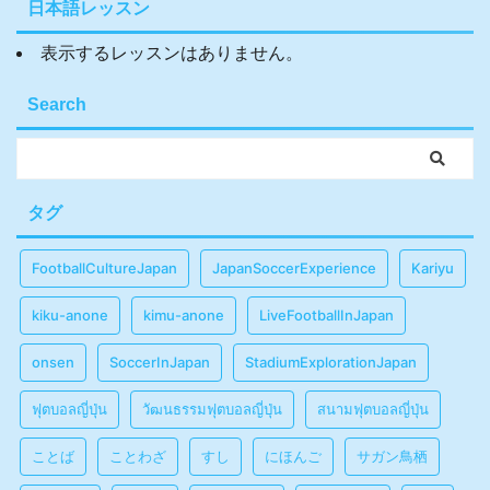
日本語レッスン
表示するレッスンはありません。
Search
タグ
FootballCultureJapan
JapanSoccerExperience
Kariyu
kiku-anone
kimu-anone
LiveFootballInJapan
onsen
SoccerInJapan
StadiumExplorationJapan
ฟุตบอลญี่ปุ่น
วัฒนธรรมฟุตบอลญี่ปุ่น
สนามฟุตบอลญี่ปุ่น
ことば
ことわざ
すし
にほんご
サガン鳥栖