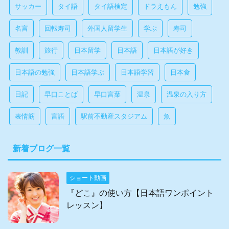
サッカー
タイ語
タイ語検定
ドラえもん
勉強
名言
回転寿司
外国人留学生
学ぶ
寿司
教訓
旅行
日本留学
日本語
日本語が好き
日本語の勉強
日本語学ぶ
日本語学習
日本食
日記
早口ことば
早口言葉
温泉
温泉の入り方
表情筋
言語
駅前不動産スタジアム
魚
新着ブログ一覧
ショート動画
『どこ』の使い方【日本語ワンポイント
レッスン】