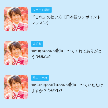
ショート動画
『これ』の使い方【日本語ワンポイント
レッスン】
未分類
ขอบคุณภาษาญี่ปุ่น｜〜てくれてありがと
う ใช้ยังไง?
早口ことば
ขอแบบสุภาพในภาษาญี่ปุ่น｜〜ていただけ
ますか？ ใช้ยังไง?