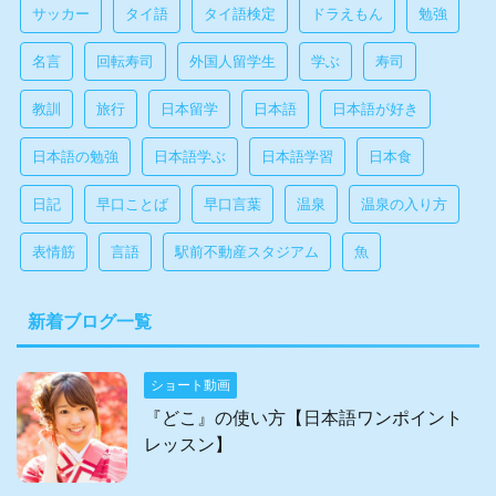
サッカー
タイ語
タイ語検定
ドラえもん
勉強
名言
回転寿司
外国人留学生
学ぶ
寿司
教訓
旅行
日本留学
日本語
日本語が好き
日本語の勉強
日本語学ぶ
日本語学習
日本食
日記
早口ことば
早口言葉
温泉
温泉の入り方
表情筋
言語
駅前不動産スタジアム
魚
新着ブログ一覧
ショート動画
『どこ』の使い方【日本語ワンポイント
レッスン】