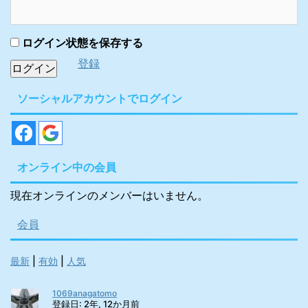
ださい。 この記事で分か
ること ・サガン鳥栖の基
本情報 ・駅前不動産スタ
ログイン状態を保存する
ジアムまでのアクセス方
登録
法 ・駅前不動産スタジア
ムの楽しみ方 サガン鳥
ソーシャルアカウントでログイン
栖 基本情報 サガン鳥栖
は、1997年2月4日に創
設され、1999年よりJリ
ーグに加 ...
オンライン中の会員
現在オンラインのメンバーはいません。
会員
最新
|
有効
|
人気
1069anagatomo
登録日: 2年, 12か月前