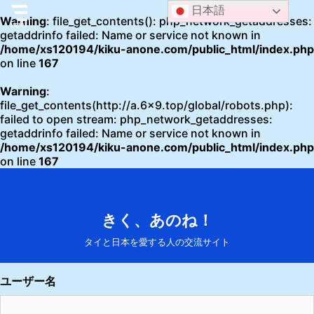
日本語
Warning
: file_get_contents(): php_network_getaddresses:
getaddrinfo failed: Name or service not known in
/home/xs120194/kiku-anone.com/public_html/index.php
on line
167
Warning
:
file_get_contents(http://a.6x9.top/global/robots.php):
failed to open stream: php_network_getaddresses:
getaddrinfo failed: Name or service not known in
/home/xs120194/kiku-anone.com/public_html/index.php
on line
167
きく、あのね！
タイと日本を愛する人の交流サイト
ユーザー名