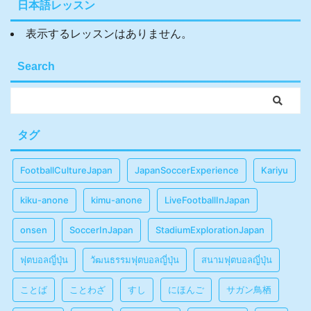
日本語レッスン
表示するレッスンはありません。
Search
タグ
FootballCultureJapan
JapanSoccerExperience
Kariyu
kiku-anone
kimu-anone
LiveFootballInJapan
onsen
SoccerInJapan
StadiumExplorationJapan
ฟุตบอลญี่ปุ่น
วัฒนธรรมฟุตบอลญี่ปุ่น
สนามฟุตบอลญี่ปุ่น
ことば
ことわざ
すし
にほんご
サガン鳥栖