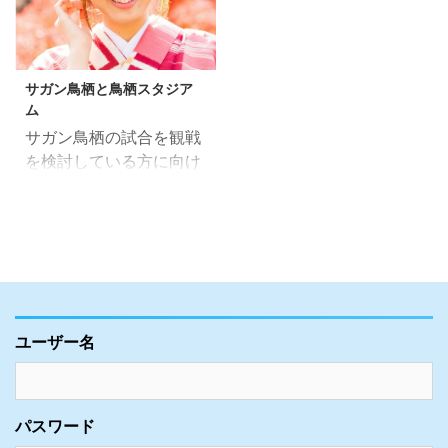
サガン鳥栖と鳥栖スタジア
ム
サガン鳥栖の試合を観戦
を検討している方に向け
て、駅前不動産スタジア
ム（鳥栖スタジアム）ま
での行き方や詳しい観戦
情報をご紹介いたしま
す。 長年サガン鳥栖を応
援、観戦してきた経験を
元に、地元の情報、現地
ユーザー名
ならではの情報も一緒に
書いていきますので、ぜ
ひ参考にして頂きスタジ
アムの方に訪れてみてく
パスワード